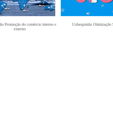
ão Promoção do comércio interno e
Uzbequistão Otimização
externo