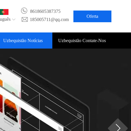
8618605387375
Oferta
tuguês
185005711@qq.com
Uzbequistão Notícias
Uzbequistão Contate-Nos