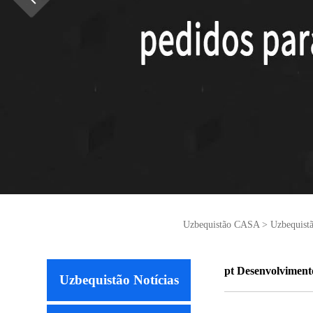
Uzbequistão CASA
>
Uzbequistã
pt Desenvolvimento
Uzbequistão Notícias