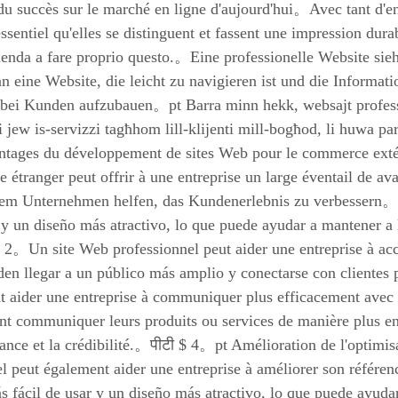
 du succès sur le marché en ligne d'aujourd'hui。Avec tant d'en
t essentiel qu'elles se distinguent et fassent une impression du
ienda a fare proprio questo.。Eine professionelle Website sie
 eine Website, die leicht zu navigieren ist und die Informati
bei Kunden aufzubauen。pt Barra minn hekk, websajt professjo
ti jew is-servizzi tagħhom lill-klijenti mill-bogħod, li huwa p
tages du développement de sites Web pour le commerce extér
étranger peut offrir à une entreprise un large éventail de a
em Unternehmen helfen, das Kundenerlebnis zu verbessern。Un
 y un diseño más atractivo, lo que puede ayudar a mantener a 
 2。Un site Web professionnel peut aider une entreprise à acc
den llegar a un público más amplio y conectarse con client
ut aider une entreprise à communiquer plus efficacement avec
nt communiquer leurs produits ou services de manière plus en
iance et la crédibilité.。पीटी $ 4。pt Amélioration de l'optim
l peut également aider une entreprise à améliorer son référ
s fácil de usar y un diseño más atractivo, lo que puede ayud