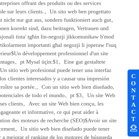
treprises offrant des produits ou des services
rable sur leurs clients.。Un sito web ben progettato
ht nicht nur gut aus, sondern funktioniert auch gut。
onen korrekt sind, dazu beitragen, Vertrauen und
nali tista' tgħin lin-negozji jikkomunikaw b'mod
artikolarment importanti għal negozji li joperaw f'suq
ieur$Un développement professionnel d'un site
vantages。pt Mysal üçin:$1。Eine gut gestaltete
 sitio web profesional puede tener una interfaz
C
los clientes interesados y a causar una impresión
O
roître sa portée.。Con un sitio web bien diseñado,
N
es potenciales de todo el mundo。pt $3。Un site Web
T
 ses clients。Avec un site Web bien conçu, les
A
C
gageante et informative, ce qui peut aider à
T
isation des moteurs de recherche (SEO)$Avoir un site
encement。Un sitio web bien diseñado puede tener
ar a mejorar el ranking de los motores de búsqueda