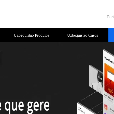
Por
Uzbequistão Produtos
Uzbequistão Casos