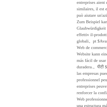
entreprises aient
similaires, il es
può aiutare un'az
Zum Beispiel kann
Glaubwürdigkeit 
effettiv il-prodot
globali。pt $Avan
Web de commerce 
Website kann ein
más fácil de usar
duradera.。पीटी $
las empresas pue
professionnel pe
entreprises peuve
renforcer la conf
Web professionne
una estructura má