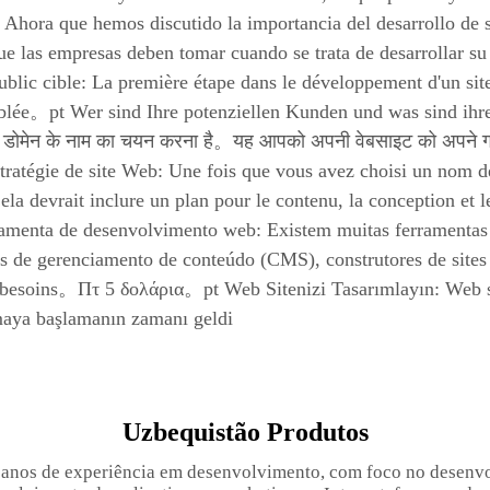
hora que hemos discutido la importancia del desarrollo de si
ue las empresas deben tomar cuando se trata de desarrollar su 
public cible: La première étape dans le développement d'un si
iblée。pt Wer sind Ihre potenziellen Kunden und was sind ihre
 डोमेन के नाम का चयन करना है。यह आपको अपनी वेबसाइट को अपने ग्र
tratégie de site Web: Une fois que vous avez choisi un nom 
la devrait inclure un plan pour le contenu, la conception et
amenta de desenvolvimento web: Existem muitas ferramentas 
as de gerenciamento de conteúdo (CMS), construtores de site
 besoins。Πτ 5 δολάρια。pt Web Sitenizi Tasarımlayın: Web sit
amaya başlamanın zamanı geldi
Uzbequistão Produtos
anos de experiência em desenvolvimento, com foco no desenvo