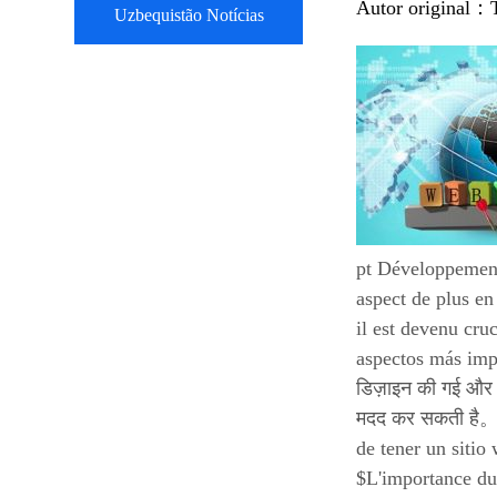
Autor original：
Uzbequistão Notícias
pt Développement
aspect de plus e
il est devenu cru
aspectos más impo
डिज़ाइन की गई और उ
मदद कर सकती है。pt
de tener un sitio
$L'importance du