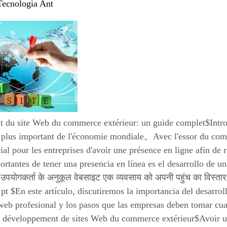
Tecnologia Ant
 du site Web du commerce extérieur: un guide complet$Intr
n plus important de l'économie mondiale。Avec l'essor du com
cial pour les entreprises d'avoir une présence en ligne afin de
rtantes de tener una presencia en línea es el desarrollo de 
पयोगकर्ता के अनुकूल वेबसाइट एक व्यवसाय को अपनी पहुंच का विस्तार कर
 $En este artículo, discutiremos la importancia del desarroll
 web profesional y los pasos que las empresas deben tomar cu
 développement de sites Web du commerce extérieur$Avoir un 