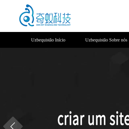
Uzbequistão Início
Uzbequistão Sobre nós