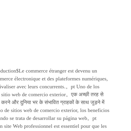
oduction$Le commerce étranger est devenu un
merce électronique et des plateformes numériques,
 rivaliser avec leurs concurrents.。pt Uno de los
un sitio web de comercio exterior。एक अच्छी तरह से
ने और दुनिया भर के संभावित ग्राहकों के साथ जुड़ने में
o de sitios web de comercio exterior, los beneficios
ando se trata de desarrollar su página web。pt
site Web professionnel est essentiel pour que les