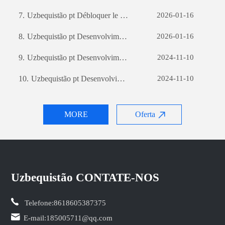
7.
Uzbequistão pt Débloquer le potentiel des entreprises: le pouvoir du développement de logiciels personnalisés
2026-01-16
8.
Uzbequistão pt Desenvolvimento de sites de comércio externo: um guia abrangente
2026-01-16
9.
Uzbequistão pt Desenvolvimento de sites de comércio externo: um guia abrangente
2024-11-10
10.
Uzbequistão pt Desenvolvimento de sites de comércio externo: um guia abrangente
2024-11-10
MORE
Oferta
Uzbequistão CONTATE-NOS
Telefone:
8618605387375
E-mail:
185005711@qq.com