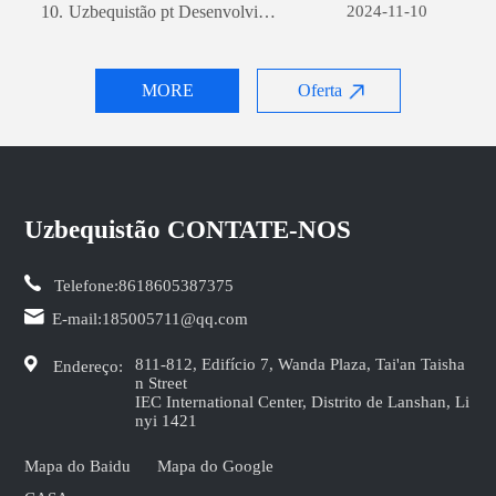
10.
Uzbequistão pt Desenvolvimento de sites de comércio externo: um guia abrangente
2024-11-10
MORE
Oferta
Uzbequistão CONTATE-NOS
Telefone:
8618605387375
E-mail:
185005711@qq.com
811-812, Edifício 7, Wanda Plaza, Tai'an Taisha
Endereço:
n Street
IEC International Center, Distrito de Lanshan, Li
nyi 1421
Mapa do Baidu
Mapa do Google