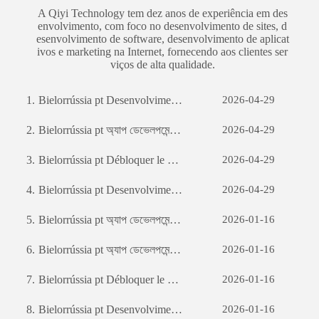
A Qiyi Technology tem dez anos de experiência em des
envolvimento, com foco no desenvolvimento de sites, d
esenvolvimento de software, desenvolvimento de aplicat
ivos e marketing na Internet, fornecendo aos clientes ser
viços de alta qualidade.
1.
Bielorrússia pt Desenvolvimento de sites de comércio externo: um guia abrangente
2026-04-29
2.
Bielorrússia pt অ্যাপ ডেভেলপমেন্টঃ একটি সফল মোবাইল অ্যাপ্লিকেশন তৈরির যাত্রা
2026-04-29
3.
Bielorrússia pt Débloquer le potentiel des entreprises: le pouvoir du développement de logiciels personnalisés
2026-04-29
4.
Bielorrússia pt Desenvolvimento de sites de comércio externo: um guia abrangente
2026-04-29
5.
Bielorrússia pt অ্যাপ ডেভেলপমেন্টঃ একটি সফল মোবাইল অ্যাপ্লিকেশন তৈরির যাত্রা
2026-01-16
6.
Bielorrússia pt অ্যাপ ডেভেলপমেন্টঃ একটি সফল মোবাইল অ্যাপ্লিকেশন তৈরির যাত্রা
2026-01-16
7.
Bielorrússia pt Débloquer le potentiel des entreprises: le pouvoir du développement de logiciels personnalisés
2026-01-16
8.
Bielorrússia pt Desenvolvimento de sites de comércio externo: um guia abrangente
2026-01-16