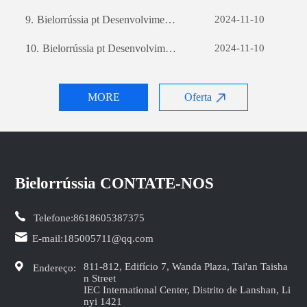
9.
Bielorrússia pt Desenvolvimento de sites de comércio externo: um guia abrangente
2024-11-10
10.
Bielorrússia pt Desenvolvimento de sites de comércio externo: um guia abrangente
2024-11-10
MORE
Oferta
Bielorrússia CONTATE-NOS
Telefone:
8618605387375
E-mail:
185005711@qq.com
811-812, Edifício 7, Wanda Plaza, Tai'an Taisha
Endereço:
n Street
IEC International Center, Distrito de Lanshan, Li
nyi 1421