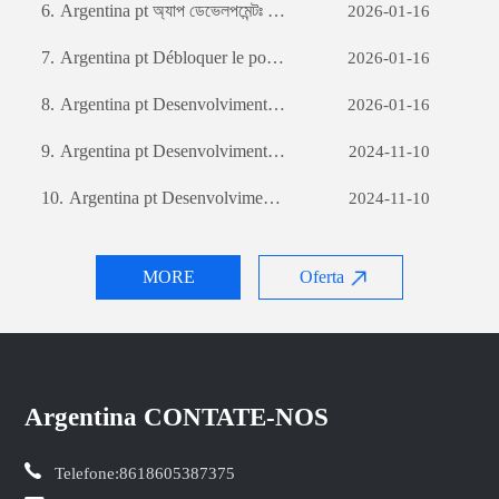
6.
Argentina pt অ্যাপ ডেভেলপমেন্টঃ একটি সফল মোবাইল অ্যাপ্লিকেশন তৈরির যাত্রা
2026-01-16
7.
Argentina pt Débloquer le potentiel des entreprises: le pouvoir du développement de logiciels personnalisés
2026-01-16
8.
Argentina pt Desenvolvimento de sites de comércio externo: um guia abrangente
2026-01-16
9.
Argentina pt Desenvolvimento de sites de comércio externo: um guia abrangente
2024-11-10
10.
Argentina pt Desenvolvimento de sites de comércio externo: um guia abrangente
2024-11-10
MORE
Oferta
Argentina CONTATE-NOS
Telefone:
8618605387375